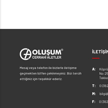
İLETİŞİ
Mesaj veya telefon ile bizlerle iletişime
A:
Köprü
geçmekten lütfen çekinmeyiniz. Bizi tercih
No:25
Tekk
ettiğiniz için teşekkür ederiz.
T:
0 (36
M:
bilgi
F:
0 (36