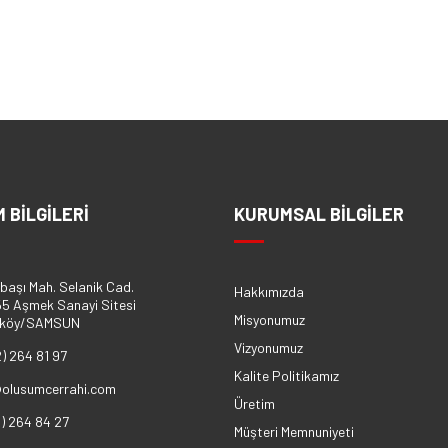
M BİLGİLERİ
KURUMSAL BİLGİLER
başı Mah. Selanik Cad.
Hakkımızda
5 Aşmek Sanayi Sitesi
Misyonumuz
eköy/SAMSUN
Vizyonumuz
2) 264 81 97
Kalite Politikamız
@olusumcerrahi.com
Üretim
2) 264 84 27
Müşteri Memnuniyeti