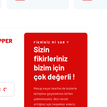
IPPER
FIKRINIZ MI VAR ?
Sizin
fikirleriniz
bizim için
çok değerli !
Mesaj veya telefon ile bizlerle
E
iletişime geçmekten lütfen
çekinmeyiniz. Bizi tercih
ettiğiniz için teşekkür ederiz.