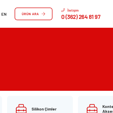
İletişim
EN
ÜRÜN ARA
0 (362) 264 81 97
Kont
Silikon Çimler
Akses