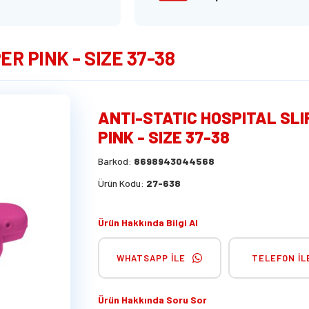
R PINK - SIZE 37-38
ANTI-STATIC HOSPITAL SL
PINK - SIZE 37-38
Barkod:
8698943044568
Ürün Kodu:
27-638
Ürün Hakkında Bilgi Al
WHATSAPP İLE
TELEFON İL
Ürün Hakkında Soru Sor