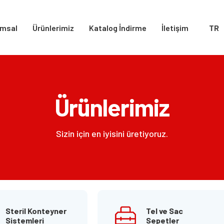
msal
Ürünlerimiz
Katalog İndirme
İletişim
TR
Ürünlerimiz
Sizin için en iyisini üretiyoruz.
Steril Konteyner
Tel ve Sac
Sistemleri
Sepetler