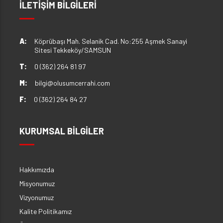
İLETİŞİM BİLGİLERİ
A:
Köprübaşı Mah. Selanik Cad. No:255 Aşmek Sanayi
Sitesi Tekkeköy/SAMSUN
T:
0 (362) 264 81 97
M:
bilgi@olusumcerrahi.com
F:
0 (362) 264 84 27
KURUMSAL BİLGİLER
Hakkımızda
Misyonumuz
Vizyonumuz
Kalite Politikamız