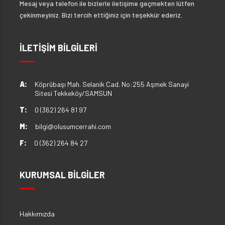
Mesaj veya telefon ile bizlerle iletişime geçmekten lütfen
çekinmeyiniz. Bizi tercih ettiğiniz için teşekkür ederiz.
İLETİŞİM BİLGİLERİ
A:
Köprübaşı Mah. Selanik Cad. No:255 Aşmek Sanayi
Sitesi Tekkeköy/SAMSUN
T:
0 (362) 264 81 97
M:
bilgi@olusumcerrahi.com
F:
0 (362) 264 84 27
KURUMSAL BİLGİLER
Hakkımızda