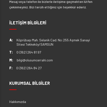
Mesaj veya telefon ile bizlerle iletişime geçmekten lütfen
çekinmeyiniz. Bizi tercih ettiğiniz için teşekkür ederiz.
İLETİŞİM BİLGİLERİ
A:
Köprübaşı Mah. Selanik Cad. No:255 Aşmek Sanayi
Sitesi Tekkeköy/SAMSUN
T:
0 (362) 264 81 97
M:
bilgi@olusumcerrahi.com
F:
0 (362) 264 84 27
KURUMSAL BİLGİLER
Hakkımızda