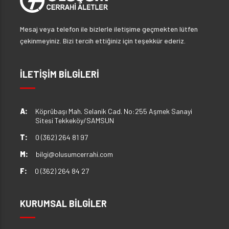
Mesaj veya telefon ile bizlerle iletişime geçmekten lütfen
çekinmeyiniz. Bizi tercih ettiğiniz için teşekkür ederiz.
İLETİŞİM BİLGİLERİ
A:
Köprübaşı Mah. Selanik Cad. No:255 Aşmek Sanayi
Sitesi Tekkeköy/SAMSUN
T:
0 (362) 264 81 97
M:
bilgi@olusumcerrahi.com
F:
0 (362) 264 84 27
KURUMSAL BİLGİLER