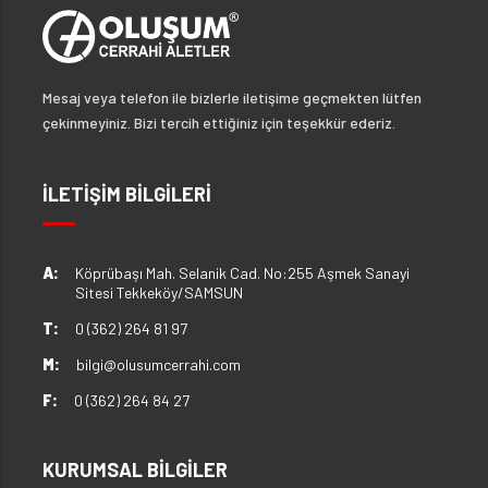
Mesaj veya telefon ile bizlerle iletişime geçmekten lütfen
çekinmeyiniz. Bizi tercih ettiğiniz için teşekkür ederiz.
İLETİŞİM BİLGİLERİ
A:
Köprübaşı Mah. Selanik Cad. No:255 Aşmek Sanayi
Sitesi Tekkeköy/SAMSUN
T:
0 (362) 264 81 97
M:
bilgi@olusumcerrahi.com
F:
0 (362) 264 84 27
KURUMSAL BİLGİLER