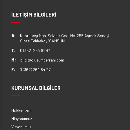
İLETİŞİM BİLGİLERİ
A:
Köprübaşı Mah. Selanik Cad. No:255 Aşmek Sanayi
Sitesi Tekkeköy/SAMSUN
T:
0 (362) 264 81 97
M:
bilgi@olusumcerrahi.com
F:
0 (362) 264 84 27
KURUMSAL BİLGİLER
Hakkımızda
Misyonumuz
Vizyonumuz