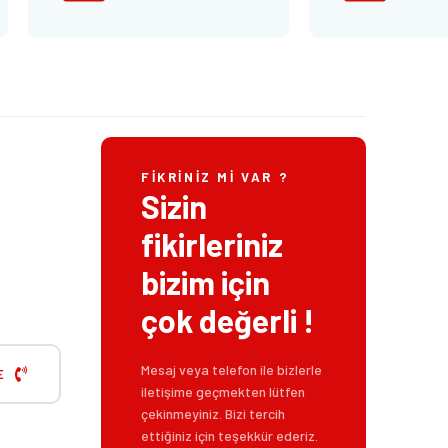
E
FIKRINIZ MI VAR ?
Sizin
fikirleriniz
bizim için
çok değerli !
Mesaj veya telefon ile bizlerle
E
iletişime geçmekten lütfen
çekinmeyiniz. Bizi tercih
ettiğiniz için teşekkür ederiz.