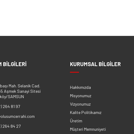
M BİLGİLERİ
KURUMSAL BİLGİLER
başı Mah. Selanik Cad.
Hakkımızda
5 Aşmek Sanayi Sitesi
Misyonumuz
eköy/SAMSUN
Vizyonumuz
2) 264 81 97
Kalite Politikamız
@olusumcerrahi.com
Üretim
2) 264 84 27
Müşteri Memnuniyeti