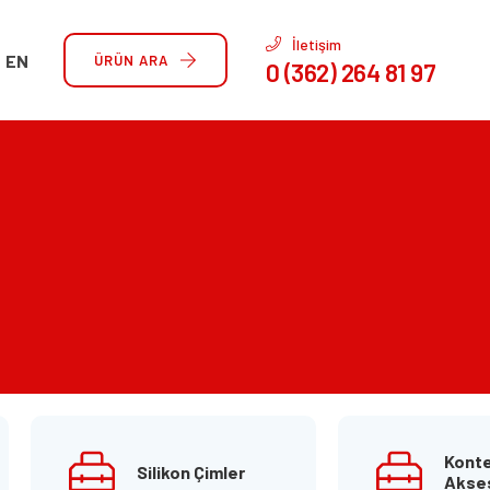
İletişim
EN
ÜRÜN ARA
0 (362) 264 81 97
Kont
Silikon Çimler
Akses