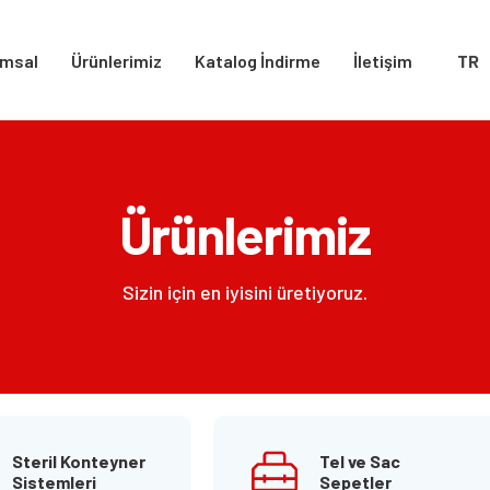
msal
Ürünlerimiz
Katalog İndirme
İletişim
TR
Ürünlerimiz
Sizin için en iyisini üretiyoruz.
Steril Konteyner
Tel ve Sac
Sistemleri
Sepetler