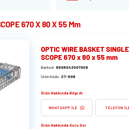
COPE 670 X 80 X 55 Mm
OPTIC WIRE BASKET SINGL
SCOPE 670 x 80 x 55 mm
Barkod:
8698943097908
Ürün Kodu:
27-698
Ürün Hakkında Bilgi Al
WHATSAPP İLE
TELEFON İL
Ürün Hakkında Soru Sor