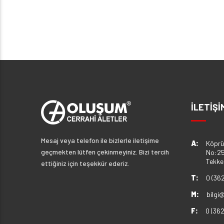
İLETİŞİ
Mesaj veya telefon ile bizlerle iletişime
A:
Köprü
geçmekten lütfen çekinmeyiniz. Bizi tercih
No:25
Tekk
ettiğiniz için teşekkür ederiz.
T:
0 (36
M:
bilgi
F:
0 (36