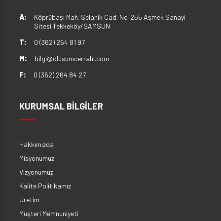
A:
Köprübaşı Mah. Selanik Cad. No:255 Aşmek Sanayi
Sitesi Tekkeköy/SAMSUN
T:
0 (362) 264 81 97
M:
bilgi@olusumcerrahi.com
F:
0 (362) 264 84 27
KURUMSAL BİLGİLER
Hakkımızda
Misyonumuz
Vizyonumuz
Kalite Politikamız
Üretim
Müşteri Memnuniyeti