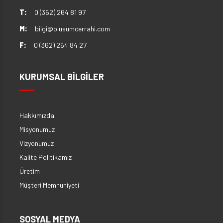
T:
0 (362) 264 81 97
M:
bilgi@olusumcerrahi.com
F:
0 (362) 264 84 27
KURUMSAL BİLGİLER
Hakkımızda
Misyonumuz
Vizyonumuz
Kalite Politikamız
Üretim
Müşteri Memnuniyeti
SOSYAL MEDYA