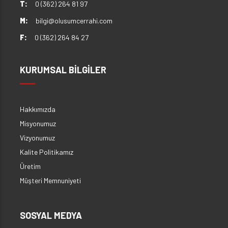
T:
0 (362) 264 81 97
M:
bilgi@olusumcerrahi.com
F:
0 (362) 264 84 27
KURUMSAL BİLGİLER
Hakkımızda
Misyonumuz
Vizyonumuz
Kalite Politikamız
Üretim
Müşteri Memnuniyeti
SOSYAL MEDYA