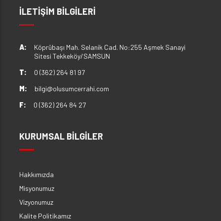
İLETİŞİM BİLGİLERİ
A:
Köprübaşı Mah. Selanik Cad. No:255 Aşmek Sanayi
Sitesi Tekkeköy/SAMSUN
T:
0 (362) 264 81 97
M:
bilgi@olusumcerrahi.com
F:
0 (362) 264 84 27
KURUMSAL BİLGİLER
Hakkımızda
Misyonumuz
Vizyonumuz
Kalite Politikamız