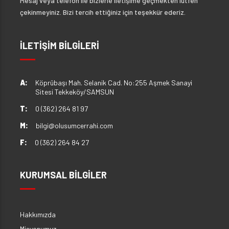
Mesaj veya telefon ile bizlerle iletişime geçmekten lütfen
çekinmeyiniz. Bizi tercih ettiğiniz için teşekkür ederiz.
İLETİŞİM BİLGİLERİ
A:
Köprübaşı Mah. Selanik Cad. No:255 Aşmek Sanayi
Sitesi Tekkeköy/SAMSUN
T:
0 (362) 264 81 97
M:
bilgi@olusumcerrahi.com
F:
0 (362) 264 84 27
KURUMSAL BİLGİLER
Hakkımızda
Misyonumuz