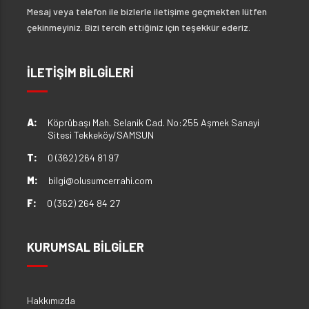
Mesaj veya telefon ile bizlerle iletişime geçmekten lütfen
çekinmeyiniz. Bizi tercih ettiğiniz için teşekkür ederiz.
İLETİŞİM BİLGİLERİ
A:
Köprübaşı Mah. Selanik Cad. No:255 Aşmek Sanayi
Sitesi Tekkeköy/SAMSUN
T:
0 (362) 264 81 97
M:
bilgi@olusumcerrahi.com
F:
0 (362) 264 84 27
KURUMSAL BİLGİLER
Hakkımızda