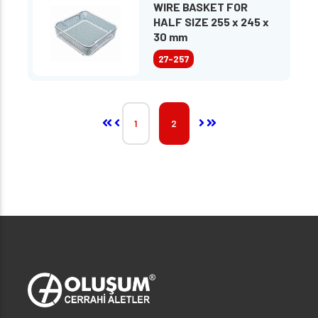
WIRE BASKET FOR
HALF SIZE 255 x 245 x
30 mm
27-257
1
2