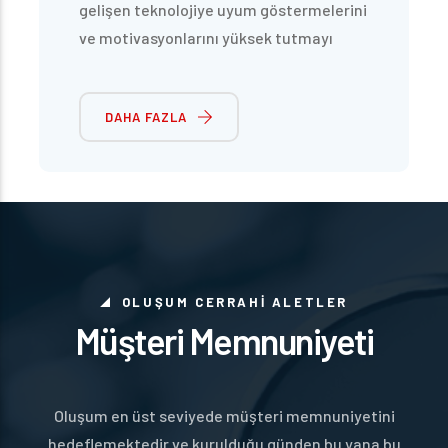
gelişen teknolojiye uyum göstermelerini
ve motivasyonlarını yüksek tutmayı
sağlamak amacı ile şirket içi ve dışı
eğitimlerle becerilerini artırmalarını
DAHA FAZLA
sağlıyoruz.
OLUŞUM CERRAHİ ALETLER
Müşteri Memnuniyeti
Oluşum en üst seviyede müşteri memnuniyetini
hedeflemektedir ve kurulduğu günden bu yana bu