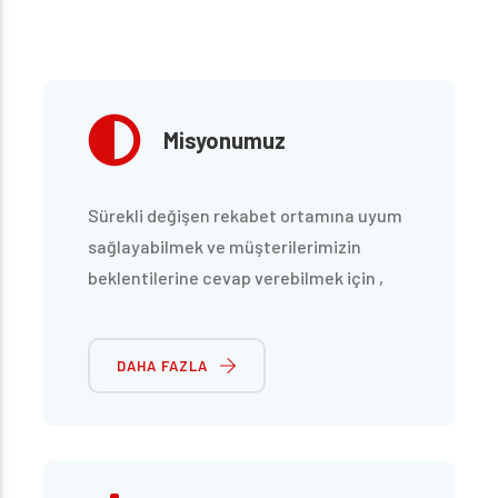
Misyonumuz
Sürekli değişen rekabet ortamına uyum
sağlayabilmek ve müşterilerimizin
beklentilerine cevap verebilmek için ,
konusunda uzman personelimizin yer
aldığı,teknolojik gelişmeleri,metotları ve
DAHA FAZLA
kaliteli hammaddeyi imalat sürecinde
kullanarak ürünlerimize yansıtmak
istiyoruz.