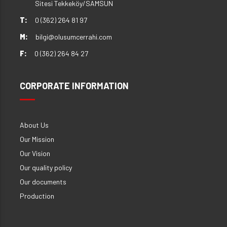
Sitesi Tekkeköy/SAMSUN
T:
0 (362) 264 81 97
M:
bilgi@olusumcerrahi.com
F:
0 (362) 264 84 27
CORPORATE INFORMATION
About Us
Our Mission
Our Vision
Our quality policy
Our documents
Production