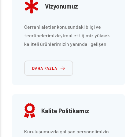
Vizyonumuz
Cerrahi aletler konusundaki bilgi ve
tecrübelerimizle, imal ettiğimiz yüksek
kaliteli ürünlerimizin yanında , gelişen
talepleri karşılayabilecek, yeni ürünleri
de ürün yelpazemizle birleştirerek, yurt
DAHA FAZLA
dışına “ know how” transferi
pazarlayabilecek konumda olmak.
Kalite Politikamız
Kuruluşumuzda çalışan personelimizin