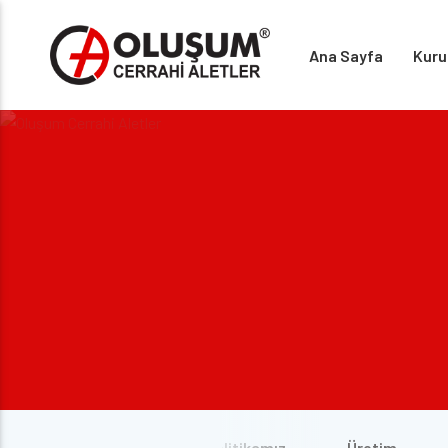
Ana Sayfa
Kuru
Vizyonumuz
Kalite Politikamız
Üretim