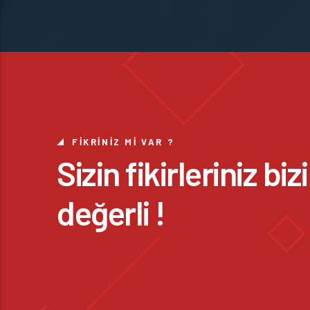
FIKRINIZ MI VAR ?
Sizin fikirleriniz bi
değerli !