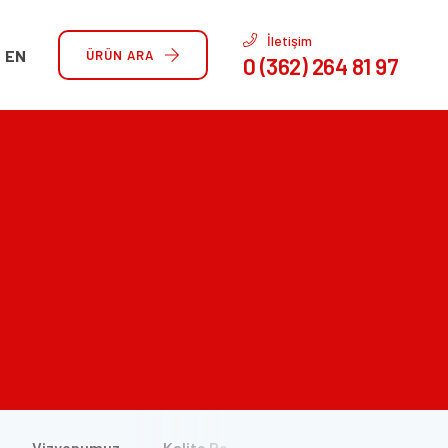
İletişim
EN
ÜRÜN ARA
0 (362) 264 81 97
Vizyonumuz
Kalite Politikamız
Üretim