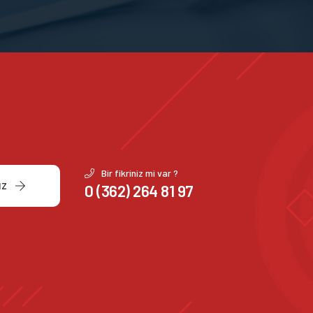
Bir fikriniz mi var ?
IZ
0 (362) 264 81 97