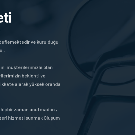
ti
deflemektedir ve kurulduğu
ür.
ın ,müşterilerimizle olan
rilerimizin beklenti ve
ikkate alarak yüksek oranda
ı hiçbir zaman unutmadan ,
üşteri hizmeti sunmak Oluşum