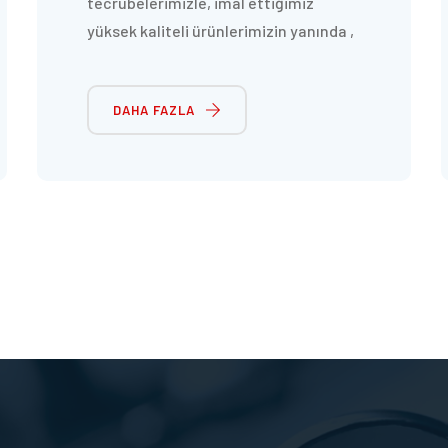
tecrübelerimizle, imal ettiğimiz
yüksek kaliteli ürünlerimizin yanında ,
gelişen talepleri karşılayabilecek, yeni
ürünleri de ürün yelpazemizle
DAHA FAZLA
birleştirerek, yurt dışına “ know how”
transferi pazarlayabilecek konumda
olmak.