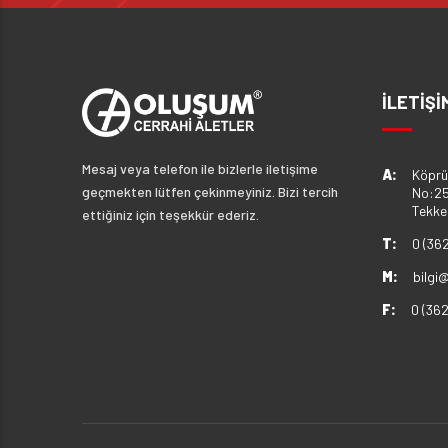
İLETİŞİ
Mesaj veya telefon ile bizlerle iletişime
A:
Köprü
geçmekten lütfen çekinmeyiniz. Bizi tercih
No:25
Tekk
ettiğiniz için teşekkür ederiz.
T:
0 (36
M:
bilgi
F:
0 (36