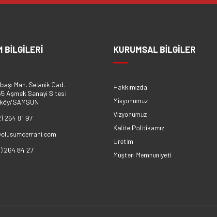
M BİLGİLERİ
KURUMSAL BİLGİLER
başı Mah. Selanik Cad.
Hakkımızda
5 Aşmek Sanayi Sitesi
Misyonumuz
eköy/SAMSUN
Vizyonumuz
2) 264 81 97
Kalite Politikamız
@olusumcerrahi.com
Üretim
2) 264 84 27
Müşteri Memnuniyeti