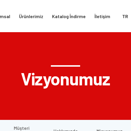
msal
Ürünlerimiz
Katalog İndirme
İletişim
TR
Vizyonumuz
Müşteri
Hakkımızda
Misyonumuz