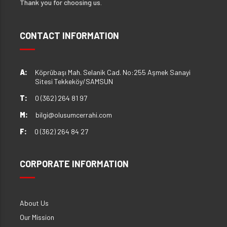
Thank you for choosing us.
CONTACT INFORMATION
A:
Köprübaşı Mah. Selanik Cad. No:255 Aşmek Sanayi
Sitesi Tekkeköy/SAMSUN
T:
0 (362) 264 81 97
M:
bilgi@olusumcerrahi.com
F:
0 (362) 264 84 27
CORPORATE INFORMATION
About Us
Our Mission