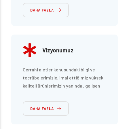
aldığı,teknolojik gelişmeleri,metotları ve
DAHA FAZLA
kaliteli hammaddeyi imalat sürecinde
kullanarak ürünlerimize yansıtmak
istiyoruz.
Vizyonumuz
Cerrahi aletler konusundaki bilgi ve
tecrübelerimizle, imal ettiğimiz yüksek
kaliteli ürünlerimizin yanında , gelişen
talepleri karşılayabilecek, yeni ürünleri
de ürün yelpazemizle birleştirerek, yurt
DAHA FAZLA
dışına “ know how” transferi
pazarlayabilecek konumda olmak.