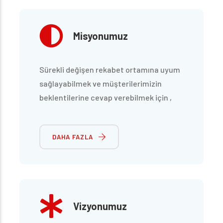
Misyonumuz
Sürekli değişen rekabet ortamına uyum
sağlayabilmek ve müşterilerimizin
beklentilerine cevap verebilmek için ,
konusunda uzman personelimizin yer
aldığı,teknolojik gelişmeleri,metotları ve
DAHA FAZLA
kaliteli hammaddeyi imalat sürecinde
kullanarak ürünlerimize yansıtmak
istiyoruz.
Vizyonumuz