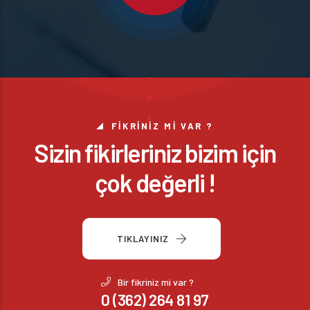
FIKRINIZ MI VAR ?
Sizin fikirleriniz bizim için
çok değerli !
TIKLAYINIZ
Bir fikriniz mi var ?
0 (362) 264 81 97