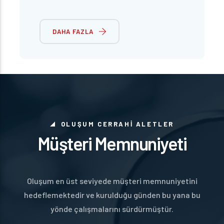
sağlamak amacı ile şirket içi ve dışı
eğitimlerle becerilerini artırmalarını
DAHA FAZLA
sağlıyoruz.
OLUŞUM CERRAHİ ALETLER
Müşteri Memnuniyeti
Oluşum en üst seviyede müşteri memnuniyetini
hedeflemektedir ve kurulduğu günden bu yana bu
yönde çalışmalarını sürdürmüştür.