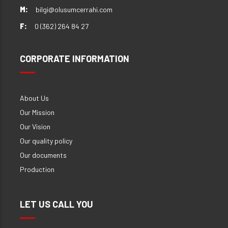
M:
bilgi@olusumcerrahi.com
F:
0 (362) 264 84 27
CORPORATE INFORMATION
About Us
Our Mission
Our Vision
Our quality policy
Our documents
Production
LET US CALL YOU