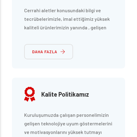
Cerrahi aletler konusundaki bilgi ve
tecrübelerimizle, imal ettiğimiz yüksek
kaliteli ürünlerimizin yanında , gelişen
talepleri karşılayabilecek, yeni ürünleri
de ürün yelpazemizle birleştirerek, yurt
DAHA FAZLA
dışına “ know how” transferi
pazarlayabilecek konumda olmak.
Kalite Politikamız
Kuruluşumuzda çalışan personelimizin
gelişen teknolojiye uyum göstermelerini
ve motivasyonlarını yüksek tutmayı