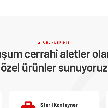
ÜRÜNLERIMIZ
uşum cerrahi aletler ola
özel ürünler sunuyoruz
Steril Konteyner