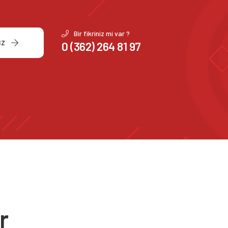
Bir fikriniz mi var ?
IZ
0 (362) 264 81 97
r