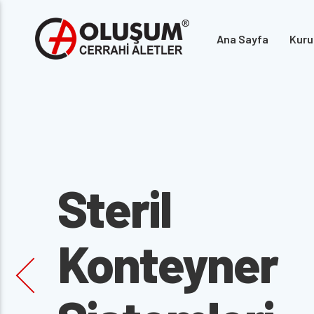
Ana Sayfa
Kuru
Steril
Konteyner