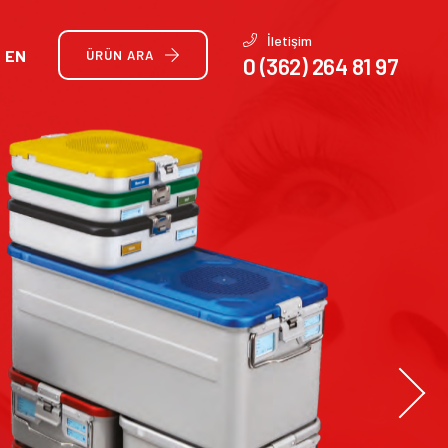
İletişim
EN
ÜRÜN ARA
0 (362) 264 81 97