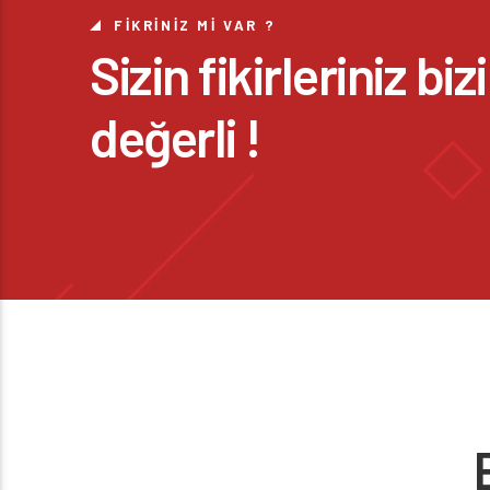
FIKRINIZ MI VAR ?
Sizin fikirleriniz bi
değerli !