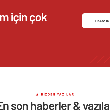
zim için çok
TIKLAYIN
BİZDEN YAZILAR
En son haberler & yazıla